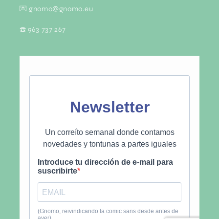
💌 gnomo@gnomo.eu
☎️ 963 737 267