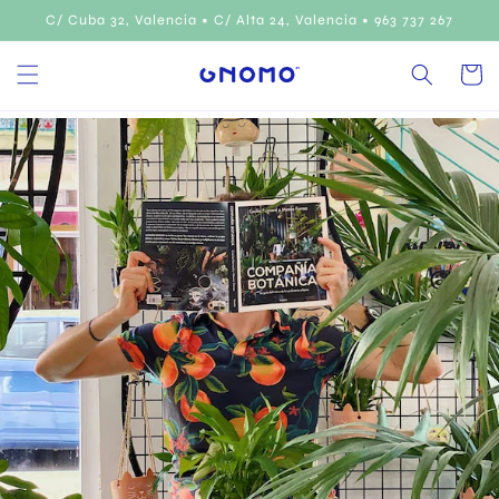
Ir
C/ Cuba 32, Valencia • C/ Alta 24, Valencia • 963 737 267
directamente
al contenido
Carrito