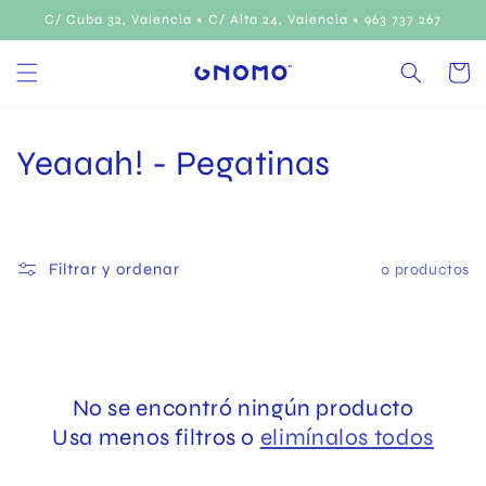
Ir
C/ Cuba 32, Valencia • C/ Alta 24, Valencia • 963 737 267
directamente
al contenido
Carrito
C
Yeaaah! - Pegatinas
o
l
Filtrar y ordenar
0 productos
e
c
c
No se encontró ningún producto
i
Usa menos filtros o
elimínalos todos
ó