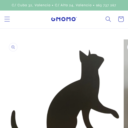
Ir
C/ Cuba 32, Valencia • C/ Alta 24, Valencia • 963 737 267
directamente
al contenido
Carrito
Ir
directamente
a la
información
del producto