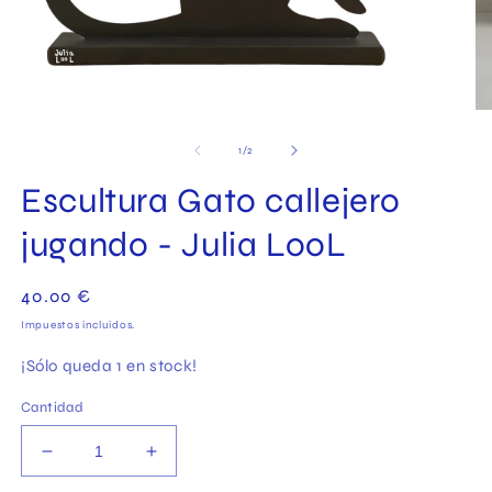
Abrir
Ab
elemento
el
multimedia
mu
de
1
/
2
1
2
en
en
Escultura Gato callejero
una
un
ventana
ve
modal
jugando - Julia LooL
mo
Precio
40.00 €
habitual
Impuestos incluidos.
¡Sólo queda 1 en stock!
Cantidad
Reducir
Aumentar
cantidad
cantidad