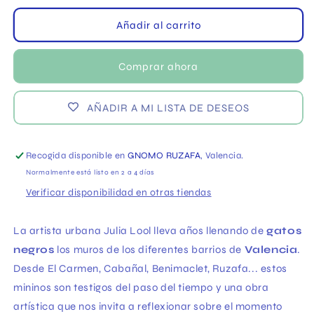
para
para
Escultura
Escultura
Añadir al carrito
Gato
Gato
callejero
callejero
Comprar ahora
jugando
jugando
-
-
Julia
Julia
AÑADIR A MI LISTA DE DESEOS
LooL
LooL
Recogida disponible en
GNOMO RUZAFA
, Valencia.
Normalmente está listo en 2 a 4 días
Verificar disponibilidad en otras tiendas
La artista urbana Julia Lool lleva años llenando de
gatos
negros
los muros de los diferentes barrios de
Valencia
.
Desde El Carmen, Cabañal, Benimaclet, Ruzafa... estos
mininos son testigos del paso del tiempo y una obra
artística que nos invita a reflexionar sobre el momento