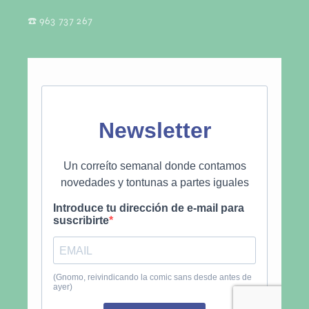
☎️ 963 737 267