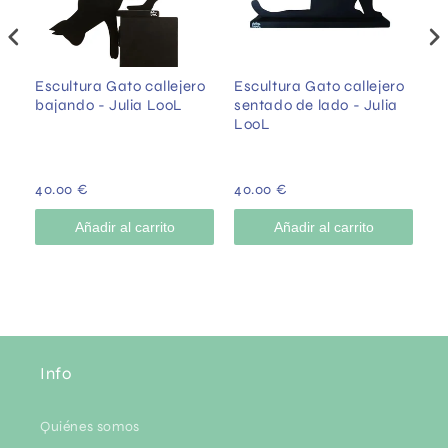
Escultura Gato callejero
Escultura Gato callejero
Es
bajando - Julia LooL
sentado de lado - Julia
a
LooL
40.00 €
40.00 €
4
Añadir al carrito
Añadir al carrito
Info
Quiénes somos