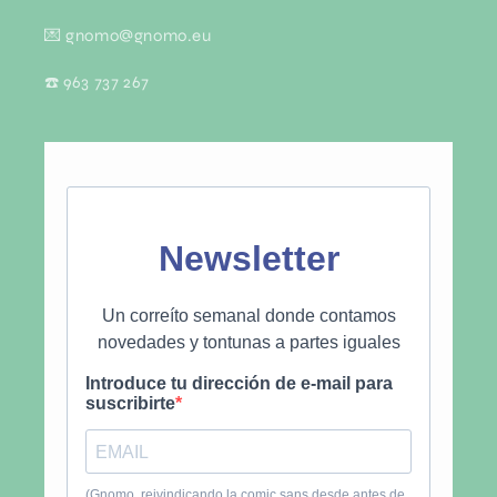
💌 gnomo@gnomo.eu
☎️ 963 737 267