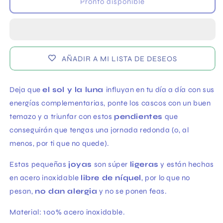
Pendientes
Pendientes
Pronto disponible
arete
arete
Círculo
Círculo
Solilunar
Solilunar
plateados
plateados
AÑADIR A MI LISTA DE DESEOS
Deja que
el sol y la luna
influyan en tu día a día con sus
energías complementarias, ponte los cascos con un buen
temazo y a triunfar con estos
pendientes
que
conseguirán que tengas una jornada redonda (o, al
menos, por ti que no quede).
Estas pequeñas
joyas
son súper
ligeras
y están hechas
en acero inoxidable
libre de níquel
, por lo que no
pesan,
no dan alergia
y no se ponen feas.
Material: 100% acero inoxidable.