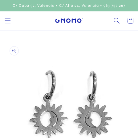
Ir
C/ Cuba 32, Valencia • C/ Alta 24, Valencia • 963 737 267
directamente
al contenido
Carrito
Ir
directamente
a la
información
del producto