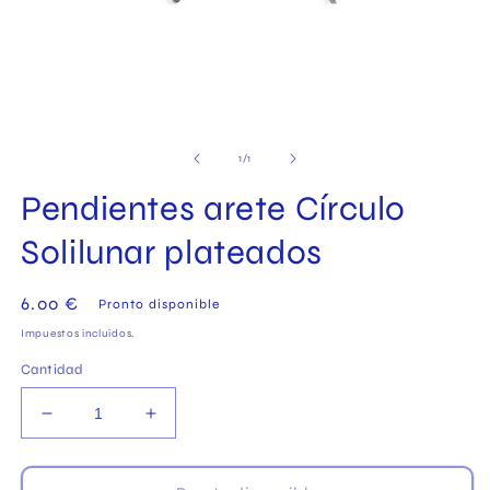
Abrir
elemento
multimedia
de
1
/
1
1
en
Pendientes arete Círculo
una
ventana
modal
Solilunar plateados
Precio
6.00 €
Pronto disponible
habitual
Impuestos incluidos.
Cantidad
Reducir
Aumentar
cantidad
cantidad
para
para