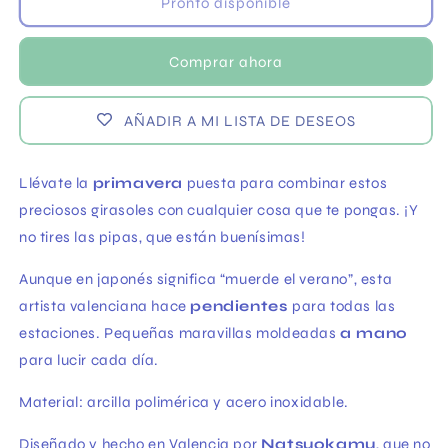
Pendientes
Pendientes
Pronto disponible
Girasoles
Girasoles
-
-
Comprar ahora
Natsuokamu
Natsuokamu
AÑADIR A MI LISTA DE DESEOS
Llévate la
primavera
puesta para combinar estos
preciosos girasoles con cualquier cosa que te pongas. ¡Y
no tires las pipas, que están buenísimas!
Aunque en japonés significa “muerde el verano”, esta
artista valenciana hace
pendientes
para todas las
estaciones. Pequeñas maravillas moldeadas
a mano
para lucir cada día.
Material: arcilla polimérica y acero inoxidable.
Diseñado y hecho en Valencia por
Natsuokamu
, que no