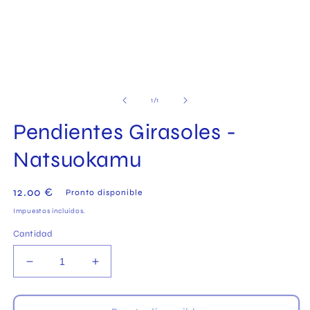
Abrir
elemento
multimedia
de
1
/
1
1
en
Pendientes Girasoles -
una
ventana
modal
Natsuokamu
Precio
12.00 €
Pronto disponible
habitual
Impuestos incluidos.
Cantidad
Reducir
Aumentar
cantidad
cantidad
para
para