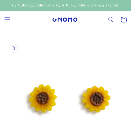
Ir
C/ Cuba 32, Valencia • C/ Alta 24, Valencia • 963 737 267
directamente
al contenido
Carrito
Ir
directamente
a la
información
del producto