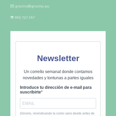
💌 gnomo@gnomo.eu
☎️ 963 737 267