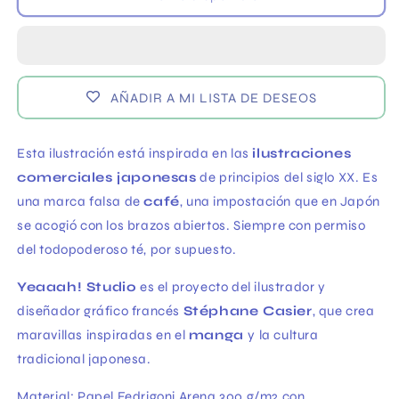
Café
Café
de
de
Yeaaah
Yeaaah
Studio
Studio
AÑADIR A MI LISTA DE DESEOS
Esta ilustración está inspirada en las
ilustraciones
comerciales japonesas
de principios del siglo XX. Es
una marca falsa de
café
, una impostación que en Japón
se acogió con los brazos abiertos. Siempre con permiso
del todopoderoso té, por supuesto.
Yeaaah! Studio
es el proyecto del ilustrador y
diseñador gráfico francés
Stéphane Casier
, que crea
maravillas inspiradas en el
manga
y la cultura
tradicional japonesa.
Material:
Papel Fedrigoni Arena 300 g/m2 con