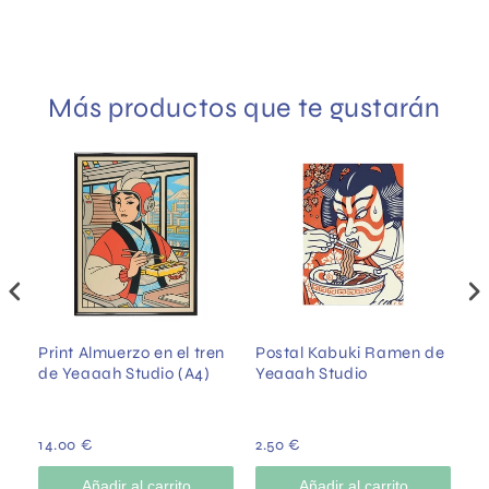
Más productos que te gustarán
Print Almuerzo en el tren
Postal Kabuki Ramen de
P
de Yeaaah Studio (A4)
Yeaaah Studio
St
14.00 €
2.50 €
14
Añadir al carrito
Añadir al carrito