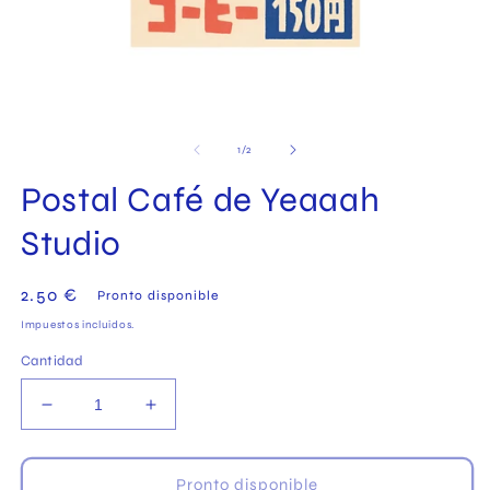
Abrir
Ab
elemento
el
multimedia
mu
de
1
/
2
1
2
en
en
Postal Café de Yeaaah
una
un
ventana
ve
modal
Studio
mo
Precio
2.50 €
Pronto disponible
habitual
Impuestos incluidos.
Cantidad
Reducir
Aumentar
cantidad
cantidad
para
para
Postal
Postal
Pronto disponible