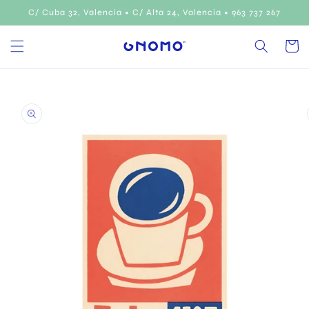
Ir
C/ Cuba 32, Valencia • C/ Alta 24, Valencia • 963 737 267
directamente
al contenido
Carrito
Ir
directamente
a la
información
del producto