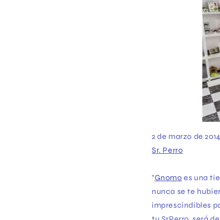
2 de marzo de 201
Sr. Perro
"
Gnomo
es una tie
nunca se te hubier
imprescindibles pa
tu SrPerro, será d