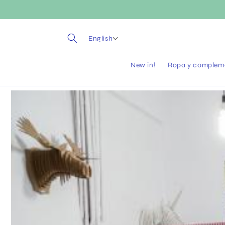
Skip to
content
English
New in!
Ropa y complem