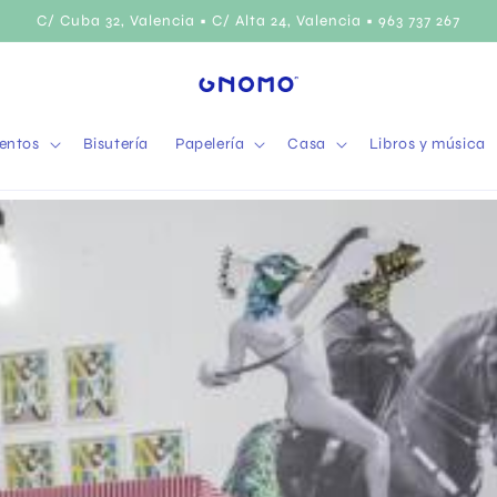
C/ Cuba 32, Valencia • C/ Alta 24, Valencia • 963 737 267
entos
Bisutería
Papelería
Casa
Libros y música