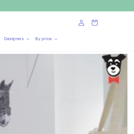
Log
Cart
in
Designers
By price