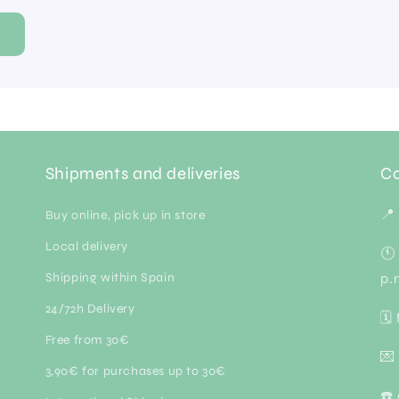
Shipments and deliveries
Co
📍
Buy online, pick up in store
Local delivery
🕚
Shipping within Spain
p.
24/72h Delivery
🗓
Free from 30€
💌
3,90€ for purchases up to 30€
☎️